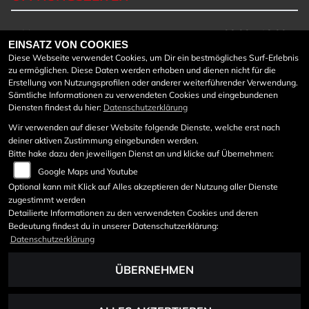
Montag:
08:00 - 18:00
EINSATZ VON COOKIES
Dienstag:
08:00 - 18:00
Diese Webseite verwendet Cookies, um Dir ein bestmögliches Surf-Erlebnis
Mittwoch:
08:00 - 18:00
zu ermöglichen. Diese Daten werden erhoben und dienen nicht für die
Donnerstag:
08:00 - 18:00
Erstellung von Nutzungsprofilen oder anderer weiterführender Verwendung.
Freitag:
08:00 - 18:00
Sämtliche Informationen zu verwendeten Cookies und eingebundenen
Diensten findest du hier:
Datenschutzerklärung
Samstag:
08:30 - 12:00
Sonntag:
geschlossen
Wir verwenden auf dieser Website folgende Dienste, welche erst nach
deiner aktiven Zustimmung eingebunden werden.
Werkstattöffnungszeiten:
Bitte hake dazu den jeweiligen Dienst an und klicke auf Übernehmen:
Google Maps und Youtube
Mo bis Do von 7:45 - 12:00
und von 12:40 – 17 Uhr
Optional kann mit Klick auf Alles akzeptieren der Nutzung aller Dienste
zugestimmt werden
Freitag von 7:45 – 12:00
Detailierte Informationen zu den verwendeten Cookies und deren
Bedeutung findest du in unserer Datenschutzerklärung:
Datenschutzerklärung
ÜBERNEHMEN